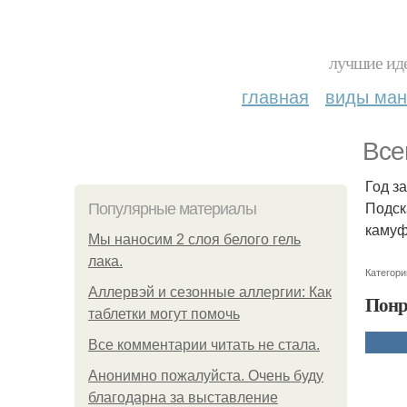
лучшие иде
главная
виды ма
Все
Год з
Подск
Популярные материалы
камуфл
Мы наносим 2 слоя белого гель
лака.
Категори
Аллервэй и сезонные аллергии: Как
Понр
таблетки могут помочь
Все комментарии читать не стала.
Анонимно пожалуйста. Очень буду
благодарна за выставление