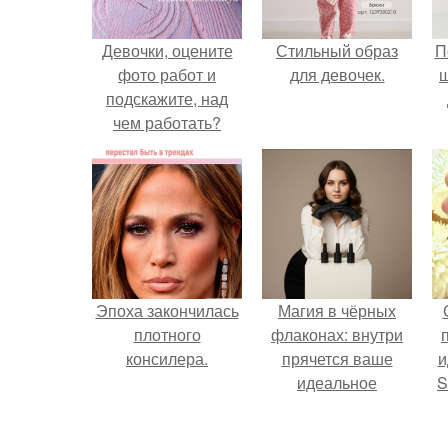
Девочки, оцените
Стильный образ
П
фото работ и
для девочек.
подскажите, над
чем работать?
Эпоха закончилась
Магия в чёрных
плотного
флаконах: внутри
консилера.
прячется ваше
и
идеальное
S
настроение.
с
E