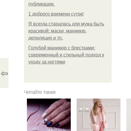
публикации.
1 доброго времени суток!
Я всегда старалась для мужа быть
красивой: маски, маникюр,
депиляция и тп.
Голубой маникюр с блестками:
современный и стильный подход к
уходу за ногтями
⇦
Читайте также