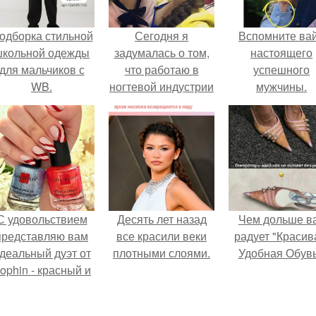
одборка стильной
Сегодня я
Вспомните ва
школьной одежды
задумалась о том,
настоящего
для мальчиков с
что работаю в
успешного
WB.
ногтевой индустрии
мужчины.
уже больше 10 лет.
С удовольствием
Десять лет назад
Чем дольше в
представляю вам
все красили веки
радует "Красив
деальный дуэт от
плотными слоями.
Удобная Обувь
ophin - красный и
иний оттенки Sand
ffect номер 0299 и