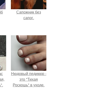
йб
Сапожник без
сапог.
ас
Нюдовый педикюр -
ая,
это "Тихая
".
Роскошь" в уходе.