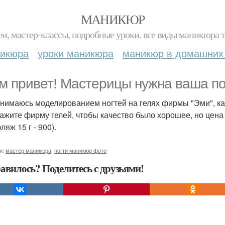
МАНИКЮР
и, мастер-классы, подробные уроки. все виды маникюра т
никюра
уроки маникюра
маникюр в домашних
м привет! Мастерицы нужна ваша п
анимаюсь моделированием ногтей на гелях фирмы "Эми", кач
ажите фирму гелей, чтобы качество было хорошее, но цена 
яж 15 г - 900).
и:
мастер маникюра
,
ногти маникюр фото
авилось? Поделитесь с друзьями!