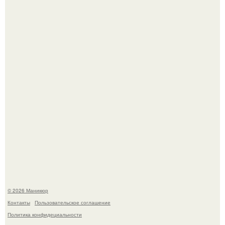
5 Промптов для мастера маникюра.
Скандинавский боб стал одной из тех летних стрижек,
которые выглядят очень просто.
© 2026 Маникюр
Контакты
Пользовательское соглашение
Политика конфидециальности