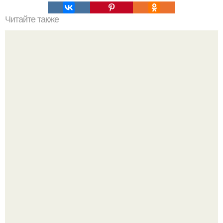
Читайте также
Заблуждения о собаках.
Стильный образ для девочек.