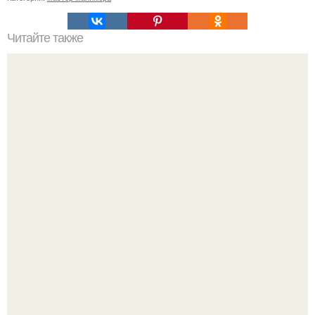
Читайте также
Себестоимость маникюра. Секреты ценообразования:
расчет стоимости услуг (Beautyday.