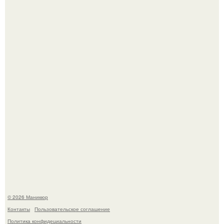
Скандинавский боб стал одной из тех летних стрижек,
которые выглядят очень просто.
Селена Гомес дала фанатам хоть какой-то повод
успокоиться на фоне всех разговоров о свадьбе Тейлор
свифт.
© 2026 Маникюр
Контакты
Пользовательское соглашение
Политика конфидециальности