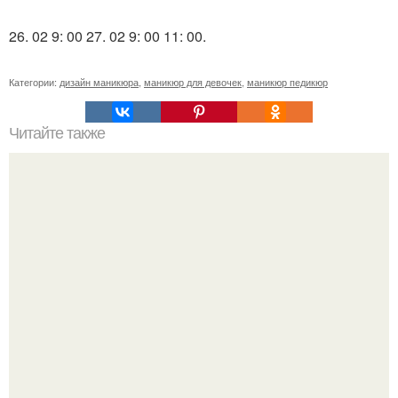
26. 02 9: 00 27. 02 9: 00 11: 00.
Категории:
дизайн маникюра
,
маникюр для девочек
,
маникюр педикюр
Читайте также
Когда стричь ногти к деньгам. 33 народные приметы,
чтобы привлечь деньги в дом.