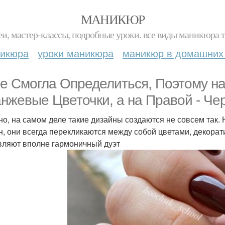
МАНИКЮР
и, мастер-классы, подробные уроки. все виды маникюра т
никюра
уроки маникюра
маникюр в домашних
не Смогла Определиться, Поэтому на
нжевые Цветочки, а на Правой - Че
но, на самом деле такие дизайны создаются не совсем так. 
н, они всегда перекликаются между собой цветами, декора
вляют вполне гармоничный дуэт