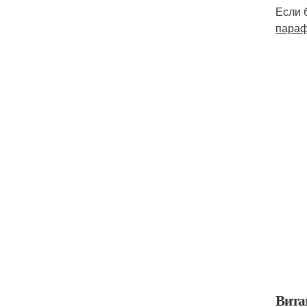
Если 
пара
Вита