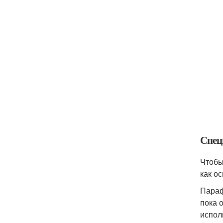
Спец
Чтобы
как о
Параф
пока 
испол