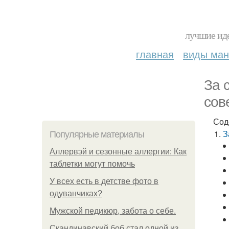
лучшие иде
главная
виды ма
За 
сов
Сод
З
Популярные материалы
Аллервэй и сезонные аллергии: Как
таблетки могут помочь
У всех есть в детстве фото в
одуванчиках?
Мужской педикюр, забота о себе.
Скандинавский боб стал одной из