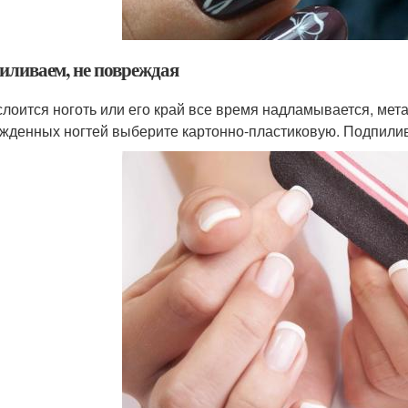
иливаем, не повреждая
слоится ноготь или его край все время надламывается, ме
жденных ногтей выберите картонно-пластиковую. Подпиливай