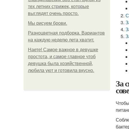
тех летних стрижек, которые
выглядят очень просто.
С
З
Мы рисуем брови.
З
Разноцветная подборка. Вариантов
З
на каждую неделю лета хватит.
Наете! Самое важное в девушке
простота, и самое главное чтоб
девушка была хозяйственной,
любила уют и готовила вкусно.
За 
сов
Чтобы
питан
Соблю
бакте