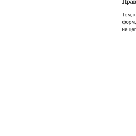
Прав
Тем, 
форм,
не це