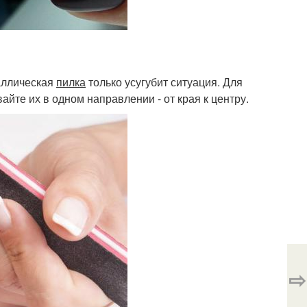
таллическая
пилка
только усугубит ситуация. Для
те их в одном направлении - от края к центру.
⇨