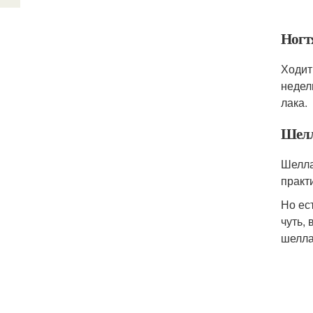
Ногт
Ходит
недели
лака.
Шелл
Шелла
практ
Но ес
чуть,
шелла