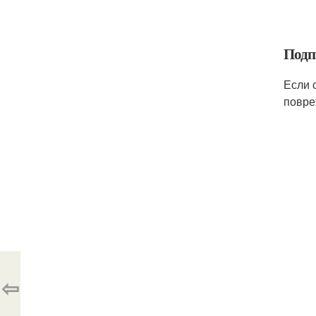
Подп
Если 
повре
⇦