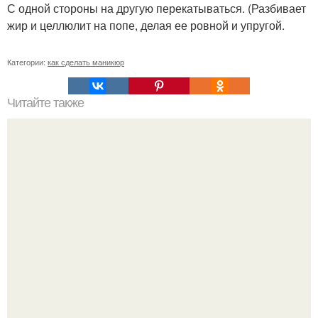
С одной стороны на другую перекатываться. (Разбивает
жир и целлюлит на попе, делая ее ровной и упругой.
Категории:
как сделать маникюр
Читайте также
Себестоимость маникюра. Секреты ценообразования:
расчет стоимости услуг (Beautyday.