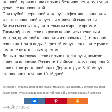
жесткой, горячая вода сильно обезжиривает кожу, сушит,
делая ее шероховатой.
При грубой, шершавой коже рук эффективны ванночки
из сока квашенной капусты и молочной сыворотки.
Затем смазать кожу питательным жирным кремом.
Таким образом, если на руках появились трещины и
мозоли, применяйте ванночки из крахмала. (1 столовая
ложка на 1 литр воды. Через 15 минут сполосните руки и
смажьте питательным кремом.
Лишь в том случае, если сильно потеют руки, поможет
солевая ванночка. Развести 1 чайную ложку поваренной
соли в 1 литре теплой воды. Держать руки 5-10 минут,
ежедневно в течении 10-15 дней.
Категории:
ногти маникюр фото
,
белый маникюр
,
как сделать маникюр
,
маникюр
лаком фото
,
курсы наращивания ногтей
,
черный маникюр
,
красный маникюр
Читайте также