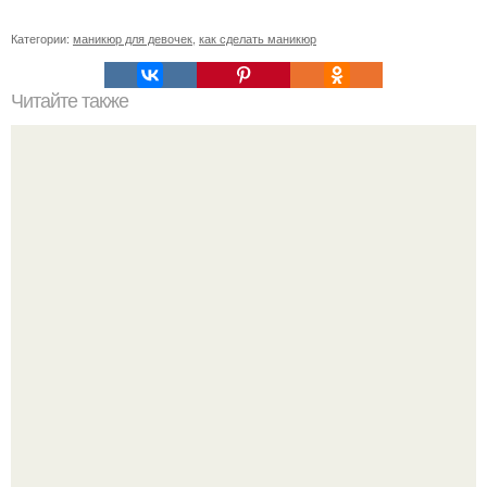
Категории:
маникюр для девочек
,
как сделать маникюр
Читайте также
Плоский живот за самый короткий срок.