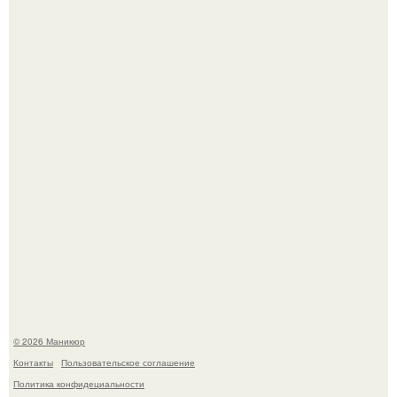
Десять лет назад все красили веки плотными слоями.
Чем дольше вас радует "Красивая, Удобная Обувь".
© 2026 Маникюр
Контакты
Пользовательское соглашение
Политика конфидециальности