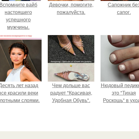
Вспомните вайб
Девочки, помогите,
Сапожник бе
настоящего
пожалуйста.
сапог.
успешного
мужчины.
Десять лет назад
Чем дольше вас
Нюдовый педикю
все красили веки
радует "Красивая,
это "Тихая
лотными слоями.
Удобная Обувь".
Роскошь" в ухо