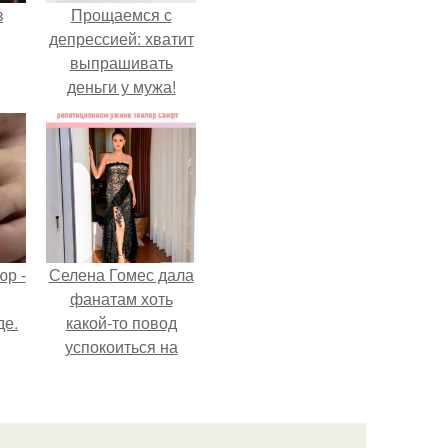
з
Прощаемся с
депрессией: хватит
выпрашивать
деньги у мужа!
р -
Селена Гомес дала
фанатам хоть
де.
какой-то повод
успокоиться на
фоне всех
разговоров о
свадьбе Тейлор
свифт.