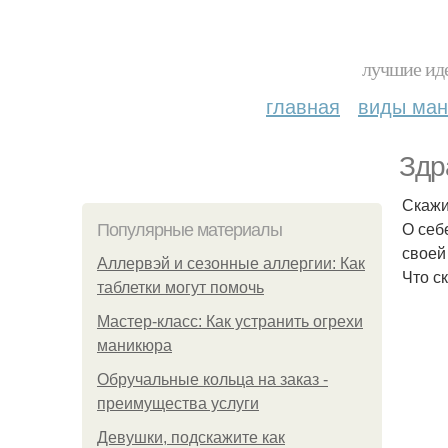
лучшие иде
главная
виды ма
Здр
Скажи
О себ
Популярные материалы
своей
Аллервэй и сезонные аллергии: Как
Что с
таблетки могут помочь
Мастер-класс: Как устранить огрехи
маникюра
Обручальные кольца на заказ -
преимущества услуги
Девушки, подскажите как