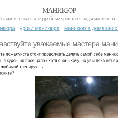
МАНИКЮР
и, мастер-классы, подробные уроки. все виды маникюра т
никюра
уроки маникюра
маникюр в домашних
авствуйте уважаемые мастера мани
те пожалуйста стоит продолжать делать самой себе маникю
е: я курсы не посещала ( хотя очень хочу, но увы пока нет в
 любимой тренируюсь.
кажите?