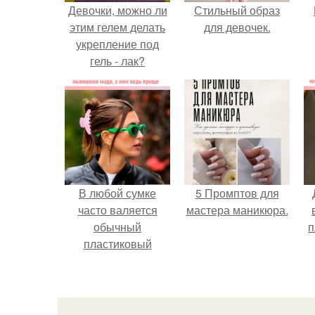
Девочки, можно ли
Стильный образ
этим гелем делать
для девочек.
укрепление под
гель - лак?
В любой сумке
5 Промптов для
часто валяется
мастера маникюра.
обычный
п
пластиковый
крабик.