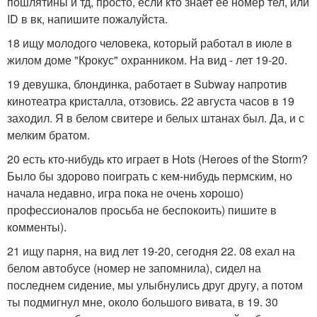
пошлятины и тд, просто, если кто знает ее номер тел, или
ID в вк, напишите пожалуйста.
18 ищу молодого человека, который работал в июле в
жилом доме "Крокус" охранником. На вид - лет 19-20.
19 девушка, блондинка, работает в Subway напротив
кинотеатра кристалла, отзовись. 22 августа часов в 19
заходил. Я в белом свитере и белых штанах был. Да, и с
мелким братом.
20 есть кто-нибудь кто играет в Hots (Heroes of the Storm?
Было бы здорово поиграть с кем-нибудь пермским, но
начала недавно, игра пока не очень хорошо)
профессионалов просьба не беспокоить) пишите в
комменты).
21 ищу парня, на вид лет 19-20, сегодня 22. 08 ехал на
белом автобусе (номер не запомнила), сидел на
последнем сидение, мы улыбнулись друг другу, а потом
ты подмигнул мне, около большого вивата, в 19. 30