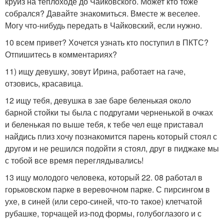
круиз на теплоходе до Чайковского. Может кто тоже
собрался? Давайте знакомиться. Вместе ж веселее.
Могу что-нибудь передать в Чайковский, если нужно.
10 всем привет? Хочется узнать кто поступил в ПКТС?
Отпишитесь в комментариях?
11) ищу девушку, зовут Ирина, работает на гаче,
отзовись, красавица.
12 ищу тебя, девушка в зае баре беленькая около
барной стойки ты была с подругами черненькой в очках
и беленькая по выше тебя, к тебе чел еще приставал
найдись плиз хочу познакомится парень который стоял с
другом и не решился подойти я стоял, друг в пиджаке мы
с тобой все время переглядывались!
13 ищу молодого человека, который 22. 08 работал в
горьковском парке в веревочном парке. С пирсингом в
ухе, в синей (или серо-синей, что-то такое) клетчатой
рубашке, торчащей из-под формы, голубоглазого и с