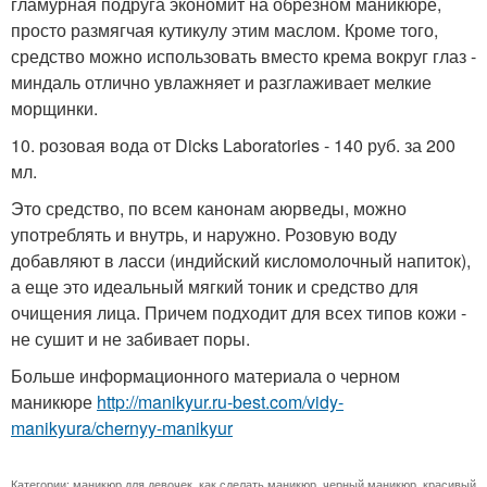
гламурная подруга экономит на обрезном маникюре,
просто размягчая кутикулу этим маслом. Кроме того,
средство можно использовать вместо крема вокруг глаз -
миндаль отлично увлажняет и разглаживает мелкие
морщинки.
10. розовая вода от Dicks Laboratories - 140 руб. за 200
мл.
Это средство, по всем канонам аюрведы, можно
употреблять и внутрь, и наружно. Розовую воду
добавляют в ласси (индийский кисломолочный напиток),
а еще это идеальный мягкий тоник и средство для
очищения лица. Причем подходит для всех типов кожи -
не сушит и не забивает поры.
Больше информационного материала о черном
маникюре
http://manikyur.ru-best.com/vidy-
manikyura/chernyy-manikyur
Категории:
маникюр для девочек
,
как сделать маникюр
,
черный маникюр
,
красивый