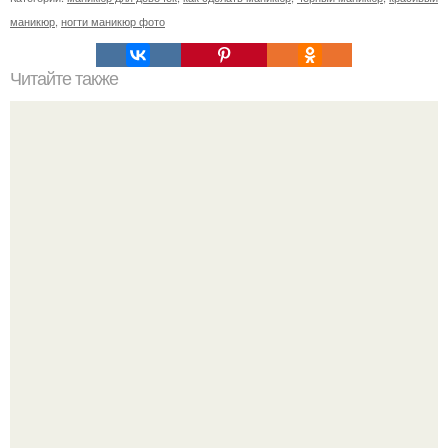
маникюр
,
ногти маникюр фото
Читайте также
Контрастный маникюр с золотом (пошаговый урок).