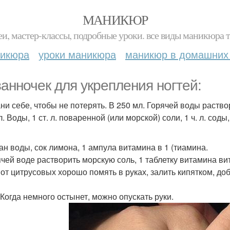
МАНИКЮР
и, мастер-классы, подробные уроки. все виды маникюра т
никюра
уроки маникюра
маникюр в домашних
ванночек для укрепления ногтей:
ни себе, чтобы не потерять. В 250 мл. Горячей воды раствори
. Воды, 1 ст. л. поваренной (или морской) соли, 1 ч. л. соды,
кан воды, сок лимона, 1 ампула витамина в 1 (тиамина.
ячей воде растворить морскую соль, 1 таблетку витамина ви
 от цитрусовых хорошо помять в руках, залить кипятком, до
 Когда немного остынет, можно опускать руки.