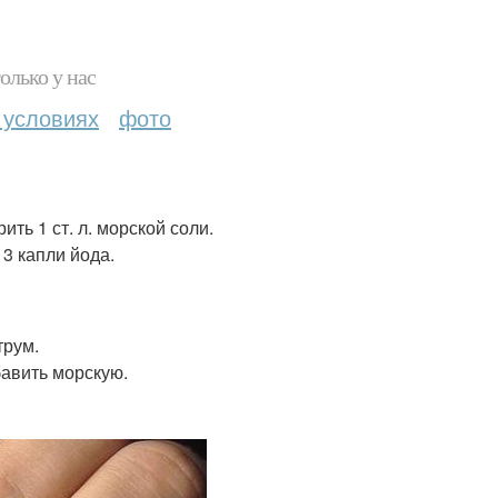
олько у нас
 условиях
фото
ть 1 ст. л. морской соли.
 3 капли йода.
трум.
бавить морскую.