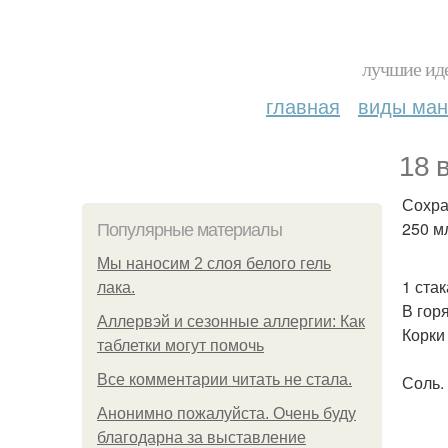
лучшие иде
главная
виды ма
18 
Сохра
250 мл
Популярные материалы
Мы наносим 2 слоя белого гель
1 ста
лака.
В гор
Аллервэй и сезонные аллергии: Как
Корки
таблетки могут помочь
Все комментарии читать не стала.
Соль.
Анонимно пожалуйста. Очень буду
благодарна за выставление