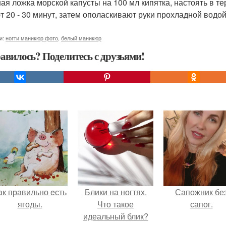
ная ложка морской капусты на 100 мл кипятка, настоять в т
т 20 - 30 минут, затем ополаскивают руки прохладной водо
и:
ногти маникюр фото
,
белый маникюр
авилось? Поделитесь с друзьями!
ак правильно eсть
Блики на ногтях.
Сапожник бе
ягоды.
Что такое
сапог.
идеальный блик?