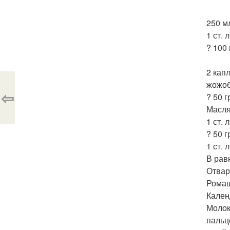
250 мл
1 ст. 
? 100
2 кап
жожоб
⇦
? 50 г
Масля
1 ст.
? 50 г
1 ст. 
В рав
Отвар 
Ромашк
Календ
Молок
пальц