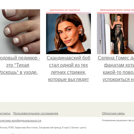
юдовый педикюр -
Скандинавский боб
Селена Гомес д
это "Тихая
стал одной из тех
фанатам хот
оскошь" в уходе.
летних стрижек,
какой-то пово
которые выглядят
успокоиться н
очень просто.
фоне всех
разговоров о
свадьбе Тейл
свифт.
онтакты
Пользовательское соглашение
Обратная связь
олитика конфидециальности
Копирование разрешено при у
 Москва, ЮАО, Бирюлево Восточное, Загорьевский проезд 5 корп.3, Бизнес-центр