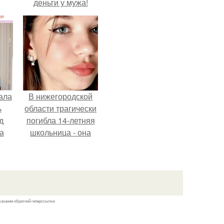
деньги у мужа!
ала
В нижегородской
ь
области трагически
д
погибла 14-летняя
а
школьница - она
покончила с собой
на фоне подготовки
ор
к контрольной по
английскому языку.
казании обратной гиперссылки.