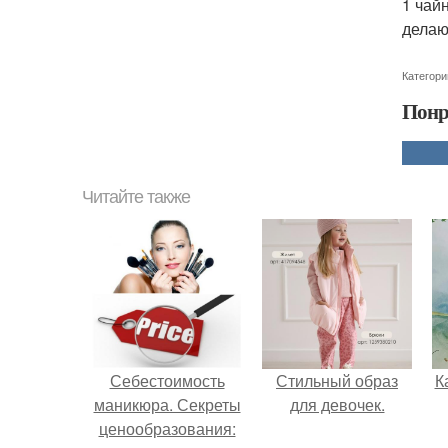
1 чай
делаю
Категори
Понр
Читайте также
Себестоимость
Стильный образ
К
маникюра. Секреты
для девочек.
ценообразования: