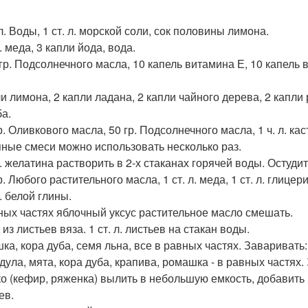
. Воды, 1 ст. л. морской соли, сок половины лимона.
л. меда, 3 капли йода, вода.
 гр. Подсолнечного масла, 10 капель витамина Е, 10 капель 
ли лимона, 2 капли ладана, 2 капли чайного дерева, 2 капл
а.
р. Оливкового масла, 50 гр. Подсолнечного масла, 1 ч. л. ка
ные смеси можно использовать несколько раз.
 л. желатина растворить в 2-х стаканах горячей воды. Остуд
р. Любого растительного масла, 1 ст. л. меда, 1 ст. л. глиц
л. белой глины.
ных частях яблочный уксус растительное масло смешать.
из листьев вяза. 1 ст. л. листьев на стакан воды.
а, кора дуба, семя льна, все в равных частях. Заваривать: 1
ула, мята, кора дуба, крапива, ромашка - в равных частях. З
о (кефир, ряженка) вылить в небольшую емкость, добавить 
ев.