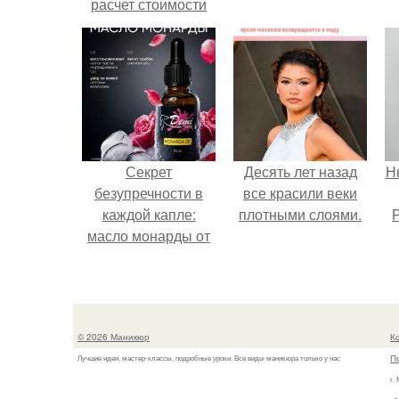
расчет стоимости
услуг (Beautyday.
Секрет
Десять лет назад
Н
безупречности в
все красили веки
каждой капле:
плотными слоями.
Р
масло монарды от
Demi Sweet.
© 2026 Маникюр
К
П
Лучшие идеи, мастер-классы, подробные уроки. Все виды маникюра только у нас
г.