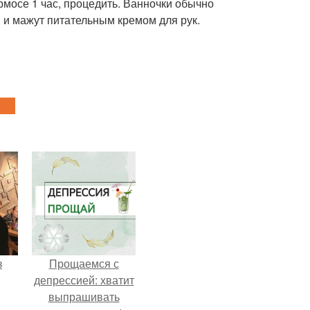
ермосе 1 час, процедить. Ванночки обычно
й и мажут питательным кремом для рук.
з
Прощаемся с
депрессией: хватит
выпрашивать