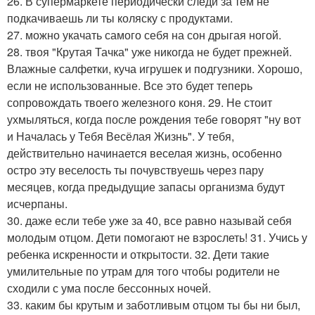
26. В супермаркете периодически следи за тем не
подкачиваешь ли ты коляску с продуктами.
27. можно укачать самого себя на сон дрыгая ногой.
28. твоя "Крутая Тачка" уже никогда не будет прежней.
Влажные салфетки, куча игрушек и подгузники. Хорошо,
если не использованные. Все это будет теперь
сопровождать твоего железного коня. 29. Не стоит
ухмыляться, когда после рождения тебе говорят "ну вот
и Началась у Тебя Весёлая Жизнь". У тебя,
действительно начинается веселая жизнь, особенно
остро эту веселость ты почувствуешь через пару
месяцев, когда предыдущие запасы организма будут
исчерпаны.
30. даже если тебе уже за 40, все равно называй себя
молодым отцом. Дети помогают не взрослеть! 31. Учись у
ребенка искренности и открытости. 32. Дети такие
умилительные по утрам для того чтобы родители не
сходили с ума после бессонных ночей.
33. каким бы крутым и заботливым отцом ты бы ни был,