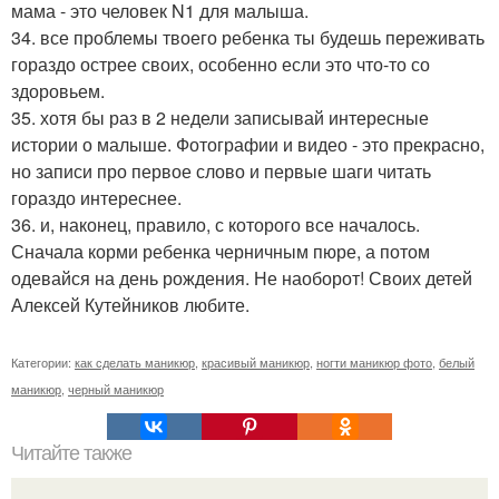
мама - это человек N1 для малыша.
34. все проблемы твоего ребенка ты будешь переживать
гораздо острее своих, особенно если это что-то со
здоровьем.
35. хотя бы раз в 2 недели записывай интересные
истории о малыше. Фотографии и видео - это прекрасно,
но записи про первое слово и первые шаги читать
гораздо интереснее.
36. и, наконец, правило, с которого все началось.
Сначала корми ребенка черничным пюре, а потом
одевайся на день рождения. Не наоборот! Своих детей
Алексей Кутейников любите.
Категории:
как сделать маникюр
,
красивый маникюр
,
ногти маникюр фото
,
белый
маникюр
,
черный маникюр
Читайте также