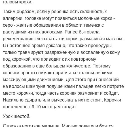
головы крохи.
Таким образом, если у ребенка есть склонность к
аллергии, головке могут появиться молочные корки -
серо - желтые образования в области темечка с
растущими из них волосами. Ранее бытовала
рекомендация счесывать эти корки, размачивая маслом.
В настоящее время доказано, что такие процедуры
только травмируют раздраженную и воспаленную кожу
под корочкой, что приводит к их повторному
образованию в еще большем количестве. Поэтому
корочки просто снимают при мытье головы легкими
массирующими движениями. Для этого при нанесении
на волосы шампуня подушечками пальцев легко потрите
место корочки, тогда часть корочек размокнет и сойдет.
Насильно сдирать или вычесывать их не стоит. Корочки
постепенно к 9-10 месяцам сходят.
Урок шестой.
Стрижка ноготков малыша. Многие родители боятся