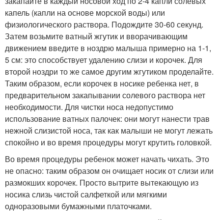
закапайте в каждый носовой ход по 2-4 капли солевых
капель (капли на основе морской воды) или
физиологического раствора. Подождите 30-60 секунд.
Затем возьмите ватный жгутик и вворачивающим
движением введите в ноздрю малыша примерно на 1-1,
5 см: это способствует удалению слизи и корочек. Для
второй ноздри то же самое другим жгутиком проделайте.
Таким образом, если корочек в носике ребенка нет, в
предварительном закапывании солевого раствора нет
необходимости. Для чистки носа недопустимо
использование ватных палочек: они могут нанести трав
нежной слизистой носа, так как малыши не могут лежать
спокойно и во время процедуры могут крутить головкой.
Во время процедуры ребенок может начать чихать. Это
не опасно: таким образом он очищает носик от слизи или
размокших корочек. Просто вытрите вытекающую из
носика слизь чистой салфеткой или мягкими
одноразовыми бумажными платочками.