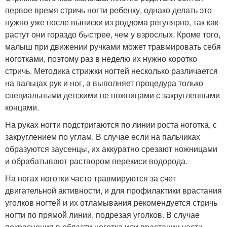
первое время стричь ногти ребенку, однако делать это
нужно уже после выписки из роддома регулярно, так как
растут они гораздо быстрее, чем у взрослых. Кроме того,
малыш при движении ручками может травмировать себя
ноготками, поэтому раз в неделю их нужно коротко
стричь. Методика стрижки ногтей несколько различается
на пальцах рук и ног, а выполняет процедура только
специальными детскими не ножницами с закругленными
концами.
На руках ногти подстригаются по линии роста ноготка, с
закруглением по углам. В случае если на пальчиках
образуются заусенцы, их аккуратно срезают ножницами
и обрабатывают раствором перекиси водорода.
На ногах ноготки часто травмируются за счет
двигательной активности, и для профилактики врастания
уголков ногтей и их отламывания рекомендуется стричь
ногти по прямой линии, подрезая уголков. В случае
покраснения в области ноготка или врастании части