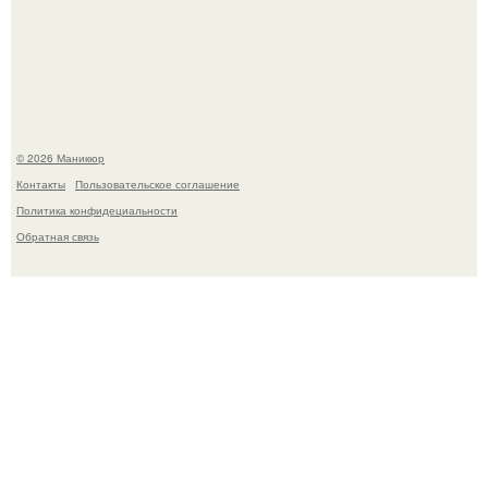
Чем дольше вас радует "Красивая, Удобная Обувь".
© 2026 Маникюр
Контакты
Пользовательское соглашение
Политика конфидециальности
Обратная связь