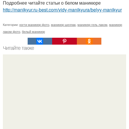
Подробнее читайте статьи о белом маникюре
http://manikyur.ru-best.com/vidy-manikyura/belyy-manikyur
Категории:
ногти маникюр фото
,
маникюр шеллак
,
маникюр гель лаком
,
маникюр
лаком фото
,
белый маникюр
Читайте также
Стильный зеркальный маникюр дома.