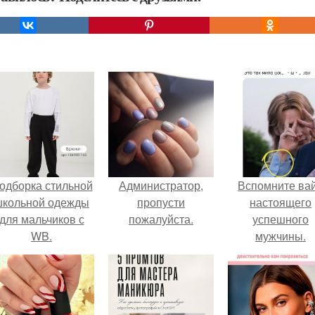
одборка стильной
Администратор,
Вспомните ва
школьной одежды
пропусти
настоящего
для мальчиков с
пожалуйста.
успешного
WB.
мужчины.