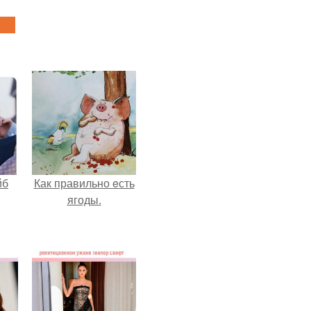
йб
Как правильно eсть
ягоды.