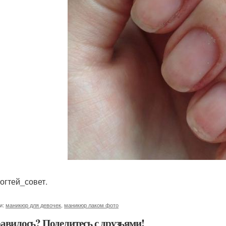
огтей_совет.
и:
маникюр для девочек
,
маникюр лаком фото
авилось? Поделитесь с друзьями!