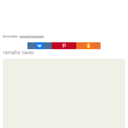
Категории:
черный маникюр
Читайте также
? 10. Способов сделать свой Instagram еще круче?