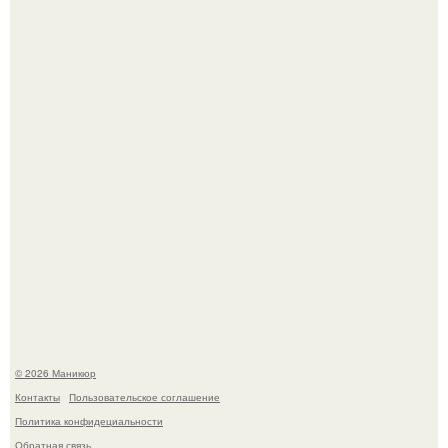
Десять лет назад все красили веки плотными слоями.
Нюдовый педикюр - это "Тихая Роскошь" в уходе.
© 2026 Маникюр
Контакты
Пользовательское соглашение
Политика конфидециальности
Обратная связь