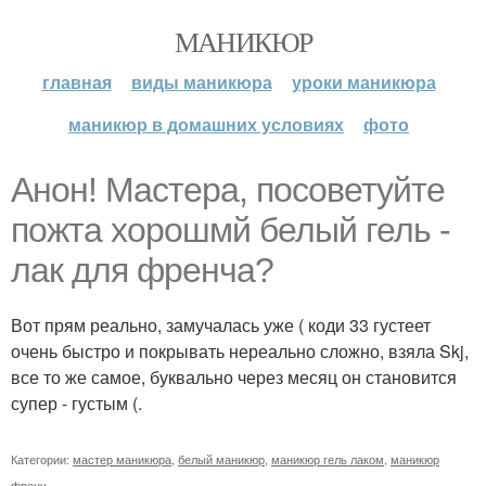
МАНИКЮР
главная
виды маникюра
уроки маникюра
маникюр в домашних условиях
фото
Анон! Мастера, посоветуйте
пожта хорошмй белый гель -
лак для френча?
Вот прям реально, замучалась уже ( коди 33 густеет
очень быстро и покрывать нереально сложно, взяла Skj,
все то же самое, буквально через месяц он становится
супер - густым (.
Категории:
мастер маникюра
,
белый маникюр
,
маникюр гель лаком
,
маникюр
френч