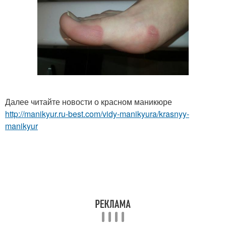
Далее читайте новости о красном маникюре
http://manikyur.ru-best.com/vidy-manikyura/krasnyy-
manikyur