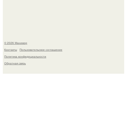
В нижегородской области трагически погибла 14-летняя
школьница - она покончила с собой на фоне подготовки к
контрольной по английскому языку.
© 2026 Маникюр
Контакты
Пользовательское соглашение
Политика конфидециальности
Обратная связь