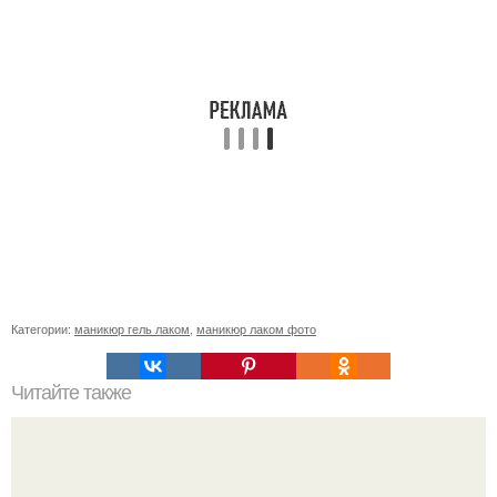
Категории:
маникюр гель лаком
,
маникюр лаком фото
Читайте также