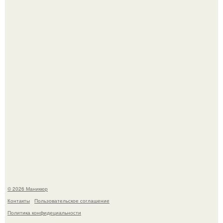
Скандинавский боб стал одной из тех летних стрижек,
которые выглядят очень просто.
В нижегородской области трагически погибла 14-летняя
школьница - она покончила с собой на фоне подготовки к
контрольной по английскому языку.
© 2026 Маникюр
Контакты
Пользовательское соглашение
Политика конфидециальности