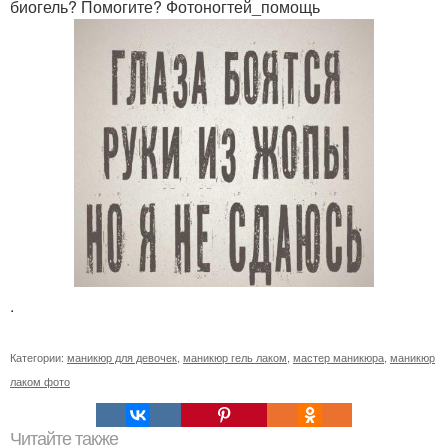
биогель? Помогите? Фотоногтей_помощь
.
Категории:
маникюр для девочек
,
маникюр гель лаком
,
мастер маникюра
,
маникюр
лаком фото
Читайте также