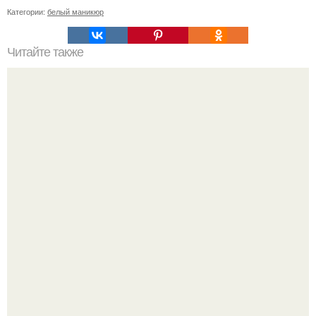
Категории:
белый маникюр
Читайте также
Маникюр на закругленные ногти. Маникюр 2019 на
круглые ногти