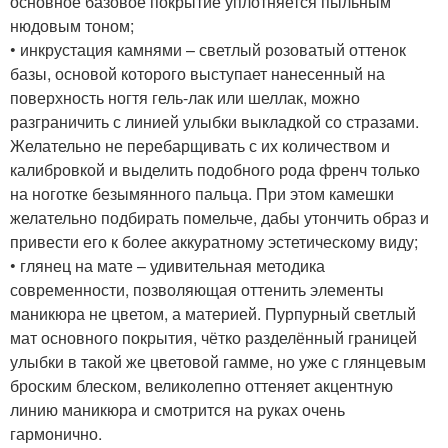
основное базовое покрытие уплотняется пыльным
нюдовым тоном;
• инкрустация камнями – светлый розоватый оттенок
базы, основой которого выступает нанесенный на
поверхность ногтя гель-лак или шеллак, можно
разграничить с линией улыбки выкладкой со стразами.
Желательно не перебарщивать с их количеством и
калибровкой и выделить подобного рода френч только
на ноготке безымянного пальца. При этом камешки
желательно подбирать помельче, дабы утончить образ и
привести его к более аккуратному эстетическому виду;
• глянец на мате – удивительная методика
современности, позволяющая оттенить элементы
маникюра не цветом, а материей. Пурпурный светлый
мат основного покрытия, чётко разделённый границей
улыбки в такой же цветовой гамме, но уже с глянцевым
броским блеском, великолепно оттеняет акцентную
линию маникюра и смотрится на руках очень
гармонично.