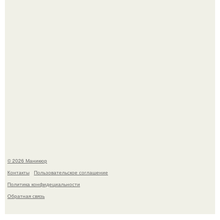
В нижегородской области трагически погибла 14-летняя
школьница - она покончила с собой на фоне подготовки к
контрольной по английскому языку.
© 2026 Маникюр
Контакты
Пользовательское соглашение
Политика конфидециальности
Обратная связь