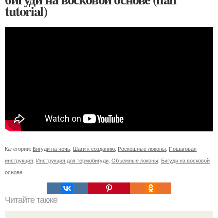
tutorial)
Категории:
Бигуди на ночь
,
Шаги к созданию
,
Роскошные локоны
,
Пошаговая
инструкция
,
Инструкция для термобигуди
,
Объемные локоны
,
Бигуди на восковой
основе
Читайте также