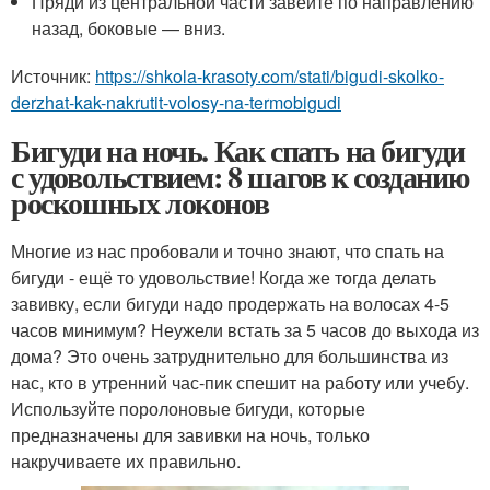
Пряди из центральной части завейте по направлению
назад, боковые — вниз.
Источник:
https://shkola-krasoty.com/stati/bigudi-skolko-
derzhat-kak-nakrutit-volosy-na-termobigudi
Бигуди на ночь. Как спать на бигуди
с удовольствием: 8 шагов к созданию
роскошных локонов
Многие из нас пробовали и точно знают, что спать на
бигуди - ещё то удовольствие! Когда же тогда делать
завивку, если бигуди надо продержать на волосах 4-5
часов минимум? Неужели встать за 5 часов до выхода из
дома? Это очень затруднительно для большинства из
нас, кто в утренний час-пик спешит на работу или учебу.
Используйте поролоновые бигуди, которые
предназначены для завивки на ночь, только
накручиваете их правильно.