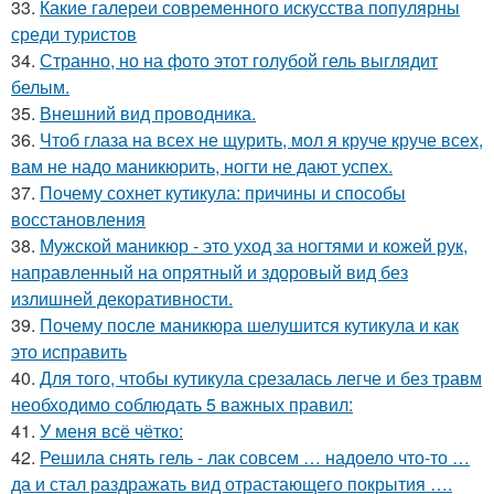
33.
Какие галереи современного искусства популярны
среди туристов
34.
Странно, но на фото этот голубой гель выглядит
белым.
35.
Внешний вид проводника.
36.
Чтоб глаза на всех не щурить, мол я круче круче всех,
вам не надо маникюрить, ногти не дают успех.
37.
Почему сохнет кутикула: причины и способы
восстановления
38.
Мужской маникюр - это уход за ногтями и кожей рук,
направленный на опрятный и здоровый вид без
излишней декоративности.
39.
Почему после маникюра шелушится кутикула и как
это исправить
40.
Для того, чтобы кутикула срезалась легче и без травм
необходимо соблюдать 5 важных правил:
41.
У меня всё чётко:
42.
Решила снять гель - лак совсем … надоело что-то …
да и стал раздражать вид отрастающего покрытия ….