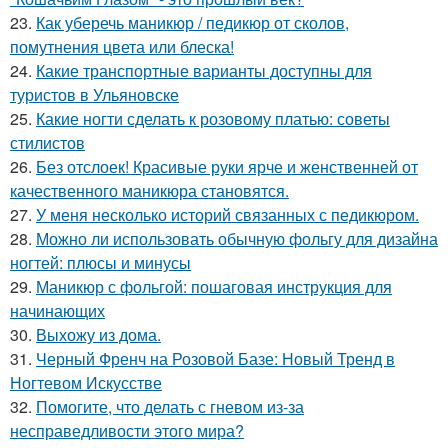
23.
Как уберечь маникюр / педикюр от сколов,
помутнения цвета или блеска!
24.
Какие транспортные варианты доступны для
туристов в Ульяновске
25.
Какие ногти сделать к розовому платью: советы
стилистов
26.
Без отслоек! Красивые руки ярче и женственней от
качественного маникюра становятся.
27.
У меня несколько историй связанных с педикюром.
28.
Можно ли использовать обычную фольгу для дизайна
ногтей: плюсы и минусы
29.
Маникюр с фольгой: пошаговая инструкция для
начинающих
30.
Выхожу из дома.
31.
Черный Френч на Розовой Базе: Новый Тренд в
Ногтевом Искусстве
32.
Помогите, что делать с гневом из-за
несправедливости этого мира?