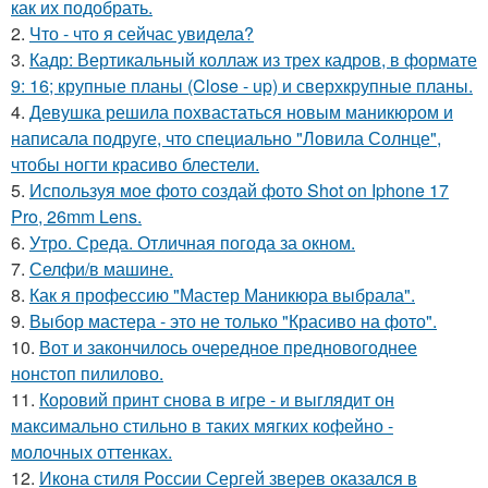
как их подобрать.
2.
Что - что я сейчас увидела?
3.
Кадр: Вертикальный коллаж из трех кадров, в формате
9: 16; крупные планы (Close - up) и сверхкрупные планы.
4.
Девушка решила похвастаться новым маникюром и
написала подруге, что специально "Ловила Солнце",
чтобы ногти красиво блестели.
5.
Используя мое фото создай фото Shot on Iphone 17
Pro, 26mm Lens.
6.
Утро. Среда. Отличная погода за окном.
7.
Селфи/в машине.
8.
Как я профессию "Мастер Маникюра выбрала".
9.
Выбор мастера - это не только "Красиво на фото".
10.
Вот и закончилось очередное предновогоднее
нонстоп пилилово.
11.
Коровий принт снова в игре - и выглядит он
максимально стильно в таких мягких кофейно -
молочных оттенках.
12.
Икона стиля России Сергей зверев оказался в