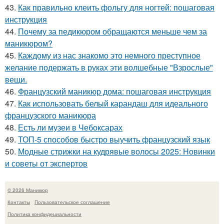
43.
Как правильно клеить фольгу для ногтей: пошаговая
инструкция
44.
Почему за педикюром обращаются меньше чем за
маникюром?
45.
Каждому из нас знакомо это немного преступное
желание подержать в руках эти волшебные "Взрослые"
вещи.
46.
Французский маникюр дома: пошаговая инструкция
47.
Как использовать белый карандаш для идеального
французского маникюра
48.
Есть ли музеи в Чебоксарах
49.
ТОП-5 способов быстро выучить французский язык
50.
Модные стрижки на кудрявые волосы 2025: Новинки
и советы от экспертов
© 2026 Маникюр
Контакты
Пользовательское соглашение
Политика конфидециальности