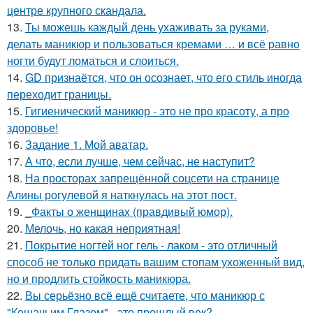
центре крупного скандала.
13.
Ты можешь каждый день ухаживать за руками,
делать маникюр и пользоваться кремами … и всё равно
ногти будут ломаться и слоиться.
14.
GD признаётся, что он осознает, что его стиль иногда
переходит границы.
15.
Гигиенический маникюр - это не про красоту, а про
здоровье!
16.
Задание 1. Мой аватар.
17.
А что, если лучше, чем сейчас, не наступит?
18.
На просторах запрещённой соцсети на странице
Алины рогулевой я наткнулась на этот пост.
19.
_Факты о женщинах (правдивый юмор).
20.
Мелочь, но какая неприятная!
21.
Покрытие ногтей ног гель - лаком - это отличный
способ не только придать вашим стопам ухоженный вид,
но и продлить стойкость маникюра.
22.
Вы серьёзно всё ещё считаете, что маникюр с
"Кошачьим Глазом" - это прошлый век?