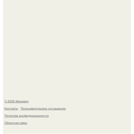
Нюдовый педикюр - это "Тихая Роскошь" в уходе.
В нижегородской области трагически погибла 14-летняя
школьница - она покончила с собой на фоне подготовки к
контрольной по английскому языку.
© 2026 Маникюр
Контакты
Пользовательское соглашение
Политика конфидециальности
Обратная связь