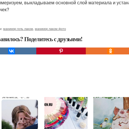
имеризуем, выкладываем основной слой материала и устана
чек?
и:
маникюр гель лаком
,
маникюр лаком фото
авилось? Поделитесь с друзьями!