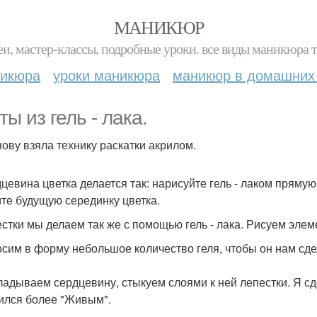
МАНИКЮР
и, мастер-классы, подробные уроки. все виды маникюра т
никюра
уроки маникюра
маникюр в домашних
ы из гель - лака.
нову взяла технику раскатки акрилом.
дцевина цветка делается так: нарисуйте гель - лаком пряму
ите будущую серединку цветка.
естки мы делаем так же с помощью гель - лака. Рисуем эле
осим в форму небольшое количество геля, чтобы он нам сде
ладываем сердцевину, стыкуем слоями к ней лепестки. Я сд
ился более "Живым".