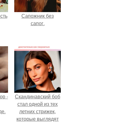
сть
Сапожник без
сапог.
р -
Скандинавский боб
стал одной из тех
де.
летних стрижек,
которые выглядят
очень просто.