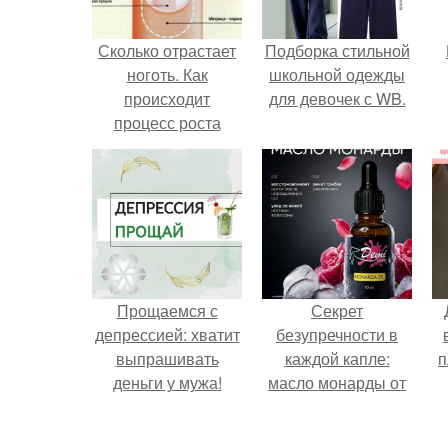
Сколько отрастает
Подборка стильной
ноготь. Как
школьной одежды
происходит
для девочек с WB.
процесс роста
ногтей
Прощаемся с
Секрет
депрессией: хватит
безупречности в
выпрашивать
каждой капле:
п
деньги у мужа!
масло монарды от
Demi Sweet.