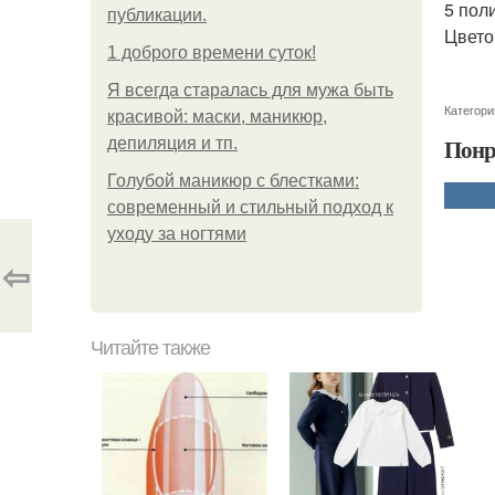
5 пол
публикации.
Цвето
1 доброго времени суток!
Я всегда старалась для мужа быть
Категори
красивой: маски, маникюр,
Понр
депиляция и тп.
Голубой маникюр с блестками:
современный и стильный подход к
уходу за ногтями
⇦
Читайте также