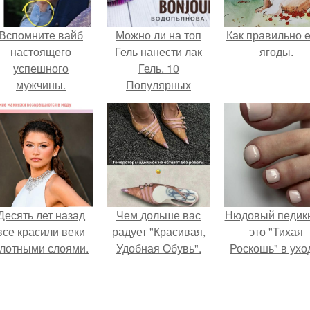
Вспомните вайб
Можно ли на топ
Как правильно e
настоящего
Гель нанести лак
ягоды.
успешного
Гель. 10
мужчины.
Популярных
вопросов о Гель –
лаках от
профессионалов.
Десять лет назад
Чем дольше вас
Нюдовый педикю
все красили веки
радует "Красивая,
это "Тихая
лотными слоями.
Удобная Обувь".
Роскошь" в ухо