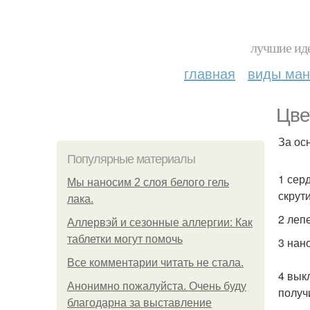
лучшие иде
главная
виды ма
Цвет
За ос
Популярные материалы
1 сер
Мы наносим 2 слоя белого гель
скрут
лака.
2 леп
Аллервэй и сезонные аллергии: Как
таблетки могут помочь
3 нан
Все комментарии читать не стала.
4 вык
Анонимно пожалуйста. Очень буду
получ
благодарна за выставление