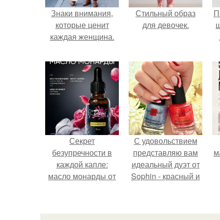
Знаки внимания,
Стильный образ
П
которые ценит
для девочек.
каждая женщина.
Секрет
С удовольствием
безупречности в
представляю вам
м
каждой капле:
идеальный дуэт от
масло монарды от
Sophin - красный и
Demi Sweet.
синий оттенки Sand
Effect номер 0299 и
номер 0262.