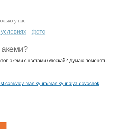
олько у нас
 условиях
фото
 акеми?
а/топ акеми с цветами блюскай? Думаю поменять,
best.com/vidy-manikyura/manikyur-dlya-devochek