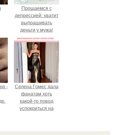
з
Прощаемся с
депрессией: хватит
выпрашивать
деньги у мужа!
р -
Селена Гомес дала
фанатам хоть
де.
какой-то повод
успокоиться на
фоне всех
разговоров о
свадьбе Тейлор