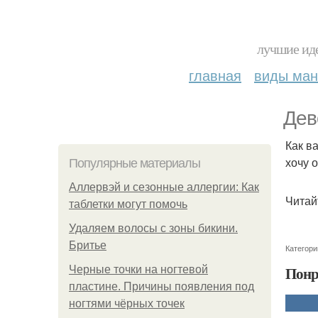
лучшие иде
главная
виды ма
Дев
Как в
хочу 
Популярные материалы
Аллервэй и сезонные аллергии: Как
Читай
таблетки могут помочь
Удаляем волосы с зоны бикини.
Бритье
Категори
Понр
Черные точки на ногтевой
пластине. Причины появления под
ногтями чёрных точек