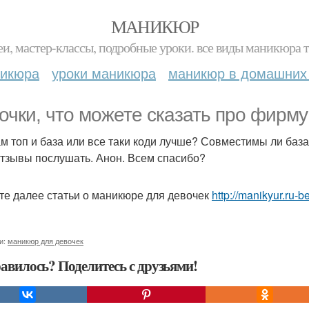
МАНИКЮР
и, мастер-классы, подробные уроки. все виды маникюра т
никюра
уроки маникюра
маникюр в домашних
очки, что можете сказать про фирму
ам топ и база или все таки коди лучше? Совместимы ли баз
отзывы послушать. Анон. Всем спасибо?
те далее статьи о маникюре для девочек
http://manikyur.ru-
и:
маникюр для девочек
авилось? Поделитесь с друзьями!