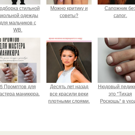
одборка стильной
Можно критику и
Сапожник бе
школьной одежды
советы?
сапог.
для мальчиков с
WB.
5 Промптов для
Десять лет назад
Нюдовый педикю
астера маникюра.
все красили веки
это "Тихая
плотными слоями.
Роскошь" в ухо