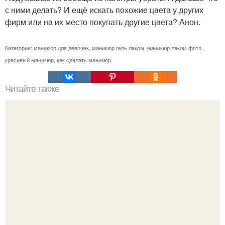
с ними делать? И ещё искать похожие цвета у других
фирм или на их место покупать другие цвета? Анон.
Категории:
маникюр для девочек
,
маникюр гель лаком
,
маникюр лаком фото
,
красивый маникюр
,
как сделать маникюр
Читайте также
Невесты, красавицы? Свадебный сезон в самом
разгаре?