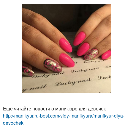
Ещё читайте новости о маникюре для девочек
http://manikyur.ru-best.com/vidy-manikyura/manikyur-dlya-
devochek