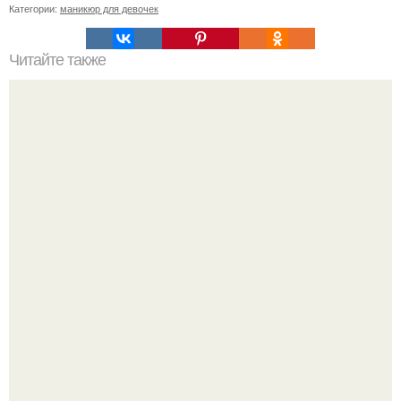
Категории:
маникюр для девочек
Читайте также
Цитаты про маникюр. 20 золотых цитат Коко шанель:
Стильный образ для девочек.