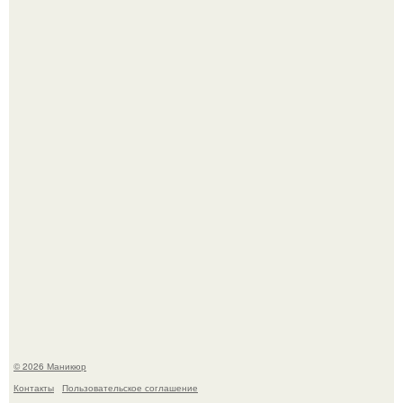
Скандинавский боб стал одной из тех летних стрижек,
которые выглядят очень просто.
Селена Гомес дала фанатам хоть какой-то повод
успокоиться на фоне всех разговоров о свадьбе Тейлор
свифт.
© 2026 Маникюр
Контакты
Пользовательское соглашение