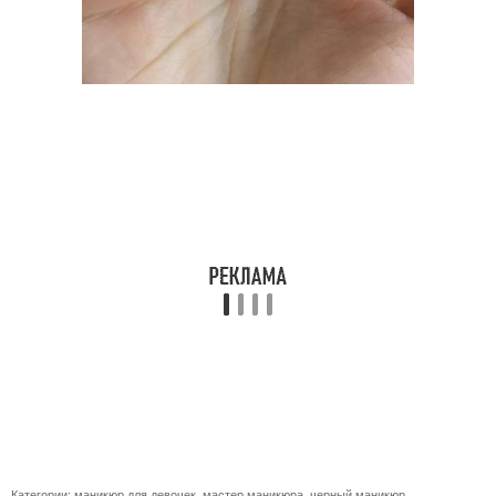
Категории:
маникюр для девочек
,
мастер маникюра
,
черный маникюр