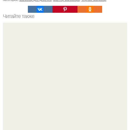
Читайте также
м тульская! Provokacia Studio?
Стильный образ для девочек.