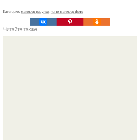
Категории:
маникюр рисунки
,
ногти маникюр фото
Читайте также
м тульская! Provokacia Studio?