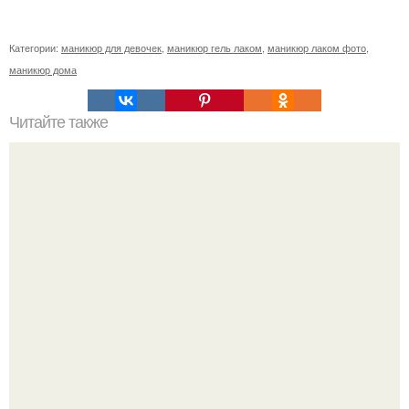
Категории:
маникюр для девочек
,
маникюр гель лаком
,
маникюр лаком фото
,
маникюр дома
Читайте также
Выравнивание ногтевой пластины. Пожалуй, самый
популярный вопрос среди клиентов: "что такое
выравнивание ногтевой пластины и для чего это нужно