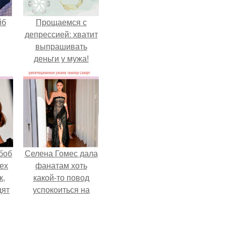
йб
Прощаемся с
депрессией: хватит
выпрашивать
деньги у мужа!
боб
Селена Гомес дала
тех
фанатам хоть
к,
какой-то повод
дят
успокоиться на
.
фоне всех
разговоров о
свадьбе Тейлор