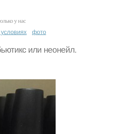
олько у нас
 условиях
фото
бьютикс или неонейл.