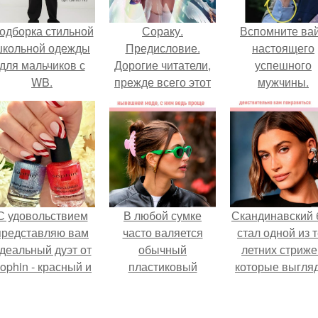
одборка стильной
Сораку.
Вспомните ва
школьной одежды
Предисловие.
настоящего
для мальчиков с
Дорогие читатели,
успешного
WB.
прежде всего этот
мужчины.
гайд предназначен
для прекрасной
половины
человечества - для
девушек.
С удовольствием
В любой сумке
Скандинавский 
представляю вам
часто валяется
стал одной из 
деальный дуэт от
обычный
летних стриже
ophin - красный и
пластиковый
которые выгля
иний оттенки Sand
крабик.
очень просто
ffect номер 0299 и
номер 0262.