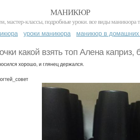
МАНИКЮР
и, мастер-классы, подробные уроки. все виды маникюра т
никюра
уроки маникюра
маникюр в домашних
очки какой взять топ Алена каприз, 
носился хорошо, и глянец держался.
огтей_совет