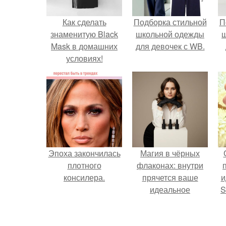
Как сделать
Подборка стильной
П
знаменитую Black
школьной одежды
Mask в домашних
для девочек с WB.
условиях!
Эпоха закончилась
Магия в чёрных
плотного
флаконах: внутри
консилера.
прячется ваше
и
идеальное
S
настроение.
с
E