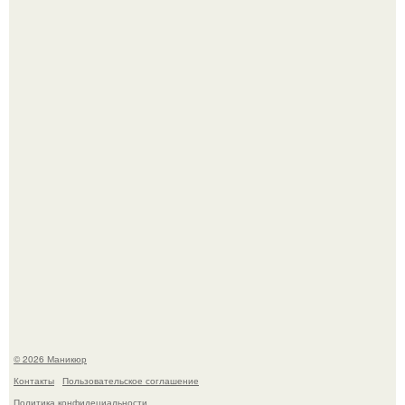
5 Промптов для мастера маникюра.
Нюдовый педикюр - это "Тихая Роскошь" в уходе.
© 2026 Маникюр
Контакты
Пользовательское соглашение
Политика конфидециальности