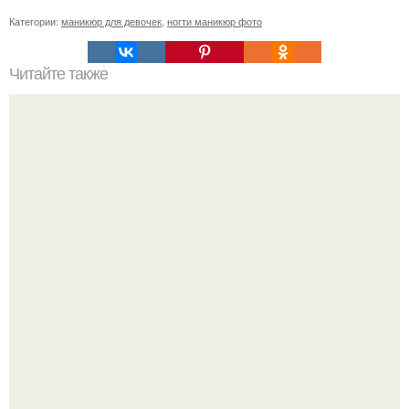
Категории:
маникюр для девочек
,
ногти маникюр фото
Читайте также
В чем встречать новый 2017 год разным знакам зодиака.