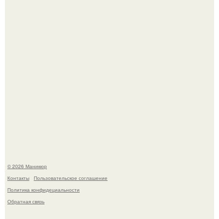
которые выглядят очень просто.
Селена Гомес дала фанатам хоть какой-то повод
успокоиться на фоне всех разговоров о свадьбе Тейлор
свифт.
© 2026 Маникюр
Контакты
Пользовательское соглашение
Политика конфидециальности
Обратная связь