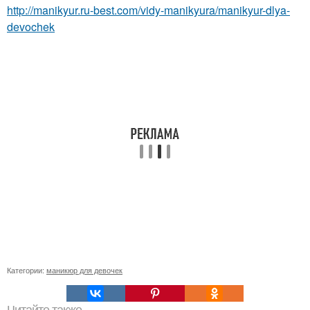
http://manikyur.ru-best.com/vidy-manikyura/manikyur-dlya-
devochek
Категории:
маникюр для девочек