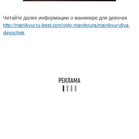
Читайте далее информацию о маникюре для девочек
http://manikyur.ru-best.com/vidy-manikyura/manikyur-dlya-
devochek