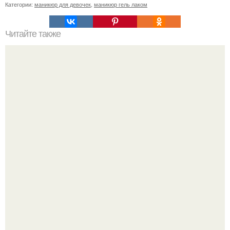
Категории:
маникюр для девочек
,
маникюр гель лаком
Читайте также
"Я никогда не осуждал женщин, которые хотят хорошей
жизни, я лишь не понимал мужчин, которые жалуются,
что женщинам нужны только деньги.