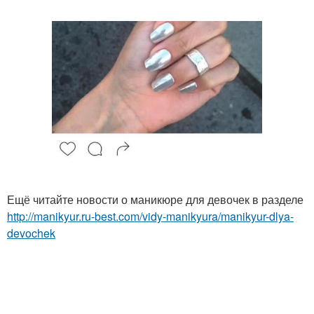
Ещё читайте новости о маникюре для девочек в разделе
http://manikyur.ru-best.com/vidy-manikyura/manikyur-dlya-
devochek