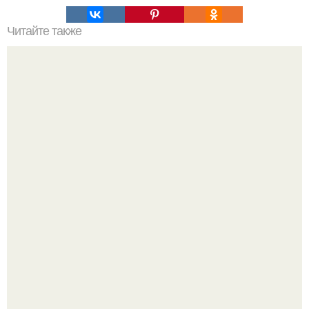
Читайте также
Вот что значит настоящая женщина!
Когда хочется чего-то нежного, аккуратного и
одновременно сияющего.