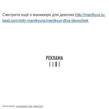
Смотрите ещё о маникюре для девочек
http://manikyur.ru-
best.com/vidy-manikyura/manikyur-dlya-devochek
Категории:
маникюр для девочек