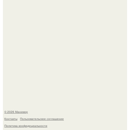
Десять лет назад все красили веки плотными слоями.
Нюдовый педикюр - это "Тихая Роскошь" в уходе.
© 2026 Маникюр
Контакты
Пользовательское соглашение
Политика конфидециальности