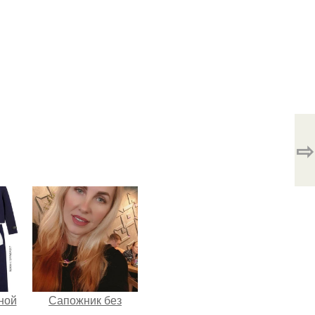
⇨
ной
Сапожник без