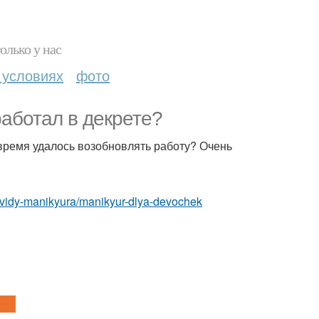
олько у нас
 условиях
фото
работал в декрете?
е время удалось возобновлять работу? Очень
m/vidy-manikyura/manikyur-dlya-devochek