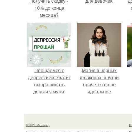
получить скидку -
для девочек.
д
10% до конца
месяца?
Прощаемся с
Магия в чёрных
депрессией: хватит
флаконах: внутри
выпрашивать
прячется ваше
деньги у мужа!
идеальное
настроение.
© 2026 Маникюр
К
Лучшие идеи, мастер-классы, подробные уроки. Все виды маникюра только у нас