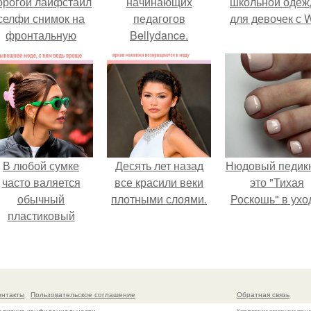
орогой лайфстайл
начинающих
школьной оде
селфи снимок на
педагогов
для девочек с 
фронтальную
Bellydance.
камеру.
В любой сумке
Десять лет назад
Нюдовый педикю
часто валяется
все красили веки
это "Тихая
обычный
плотными слоями.
Роскошь" в ухо
пластиковый
крабик.
онтакты
Пользовательское соглашение
Обратная связь
Копирование разрешено при у