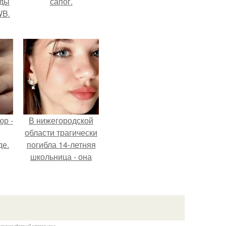
жды
сапог.
WB.
р -
В нижегородской
области трагически
де.
погибла 14-летняя
школьница - она
покончила с собой
на фоне подготовки
к контрольной по
английскому языку.
казании обратной гиперссылки.