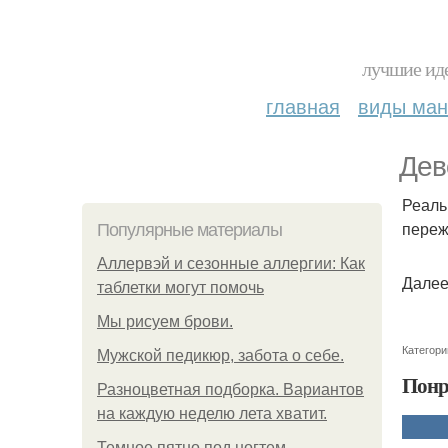
лучшие иде
главная
виды ма
Дев
Реаль
переж
Популярные материалы
Аллервэй и сезонные аллергии: Как
Далее
таблетки могут помочь
Мы рисуем брови.
Категори
Мужской педикюр, забота о себе.
Понр
Разноцветная подборка. Вариантов
на каждую неделю лета хватит.
Темное пятно под ногтем.