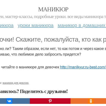
МАНИКЮР
и, мастер-классы, подробные уроки. все виды маникюра т
никюра
уроки маникюра
маникюр в домашних
очки! Скажите, пожалуйста, кто как 
но ли? Таким образом, если нет, то как потом и через како
иваю, что любимое дело забросить придется?
 читайте о маникюре для девочек
http://manikyur.ru-best.co
и:
маникюр для девочек
авилось? Поделитесь с друзьями!