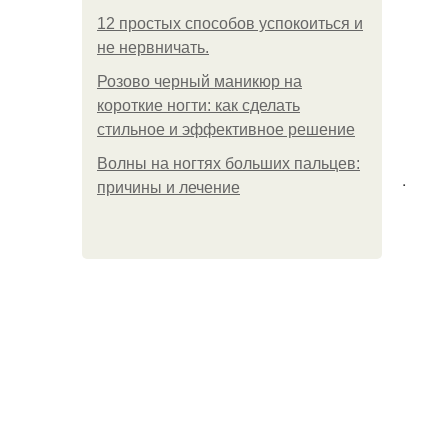
12 простых способов успокоиться и
не нервничать.
Розово черный маникюр на
короткие ногти: как сделать
стильное и эффективное решение
Волны на ногтях больших пальцев:
.
причины и лечение