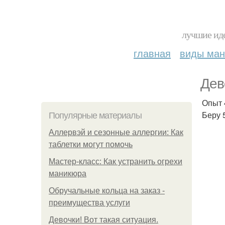
лучшие иде
главная
виды ма
Дев
Опыт 
Беру 
Популярные материалы
Аллервэй и сезонные аллергии: Как
таблетки могут помочь
Мастер-класс: Как устранить огрехи
маникюра
Обручальные кольца на заказ -
преимущества услуги
Девочки! Вот такая ситуация.