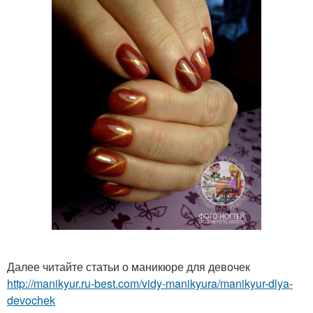
Далее читайте статьи о маникюре для девочек
http://manikyur.ru-best.com/vidy-manikyura/manikyur-dlya-
devochek