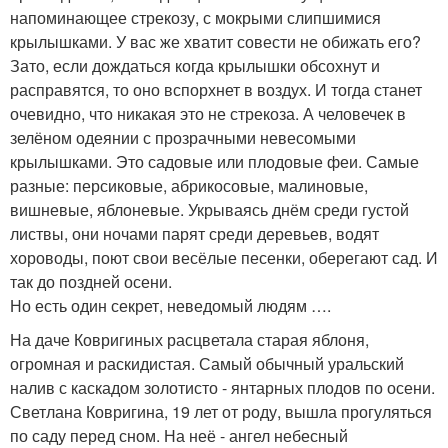
напоминающее стрекозу, с мокрыми слипшимися
крылышками. У вас же хватит совести не обижать его?
Зато, если дождаться когда крылышки обсохнут и
расправятся, то оно вспорхнет в воздух. И тогда станет
очевидно, что никакая это не стрекоза. А человечек в
зелёном одеянии с прозрачными невесомыми
крылышками. Это садовые или плодовые феи. Самые
разные: персиковые, абрикосовые, малиновые,
вишневые, яблоневые. Укрываясь днём среди густой
листвы, они ночами парят среди деревьев, водят
хороводы, поют свои весёлые песенки, оберегают сад. И
так до поздней осени.
Но есть один секрет, неведомый людям ….
На даче Ковригиных расцветала старая яблоня,
огромная и раскидистая. Самый обычный уральский
налив с каскадом золотисто - янтарных плодов по осени.
Светлана Ковригина, 19 лет от роду, вышла прогуляться
по саду перед сном. На неё - ангел небесный