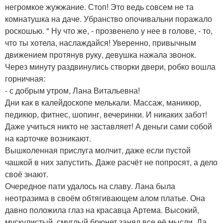
негромкое жужжание. Стоп! Это ведь совсем не та
комнатушка на даче. Убранство опочивальни поражало
роскошью. " Ну что же, - прозвенело у нее в голове, - то,
что ты хотела, наслаждайся! Уверенно, привычным
движением протянув руку, девушка нажала звонок.
Через минуту раздвинулись створки двери, робко вошла
горничная:
- с добрым утром, Лана Витальевна!
Дни как в калейдоскопе мелькали. Массаж, маникюр,
педикюр, фитнес, шопинг, вечеринки. И никаких забот!
Даже учиться никто не заставляет! А деньги сами собой
на карточке возникают.
Вышколенная прислуга молчит, даже если пустой
чашкой в них запустить. Даже расчёт не попросят, а дело
своё знают.
Очередное пати удалось на славу. Лана была
неотразима в своём обтягивающем алом платье. Она
давно положила глаз на красавца Артема. Высокий,
мускулистый, смуглый брюнет занял все её мысли. Да