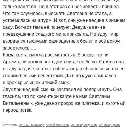
только занят он. Но в этот раз он без невесты пришёл.
Что там случилось, выяснять Светлана не стала, а
устремилась на штурм. И вот, они уже наедине в зимнем
саду. Вот-вот тема её поцелует. Девушка веки в
предвкушении сладкого мига прикрыла. Но вдруг мир
взорвался тысячами разноцветных брызг, и всё вокруг
завертелось ….
Когда света смогла рассмотреть всё вокруг, то ни
Артема, ни роскошного дома нигде не было. Стояла она
в саду на даче, и только облетающая яблоня осыпала её
своими белыми лепестками. Да в воздухе слышался
шорох крылышек и тихий смех.
Звук пришедший смс -ки заставил её подпрыгнуть. Она
гласила, что по кредитной карте на имя Светланы
Витальевны к. уже давно просрочка платежа, и льготный
период истёк.
Категории:
лунный маникюр
,
белый маникюр
,
маникюр педикюр
,
маникюр дома