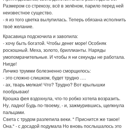
Размером со стрекозу, всё в зелёном, парило перед ней
неизвестное существо.
- я из того цветка вылупилась. Теперь обязана исполнить
твоё желание.
Красавица подскочила и завопила:
- хочу быть богатой. Чтобы денег море! Особняк
роскошный. Меха, золото, бриллианты. Наряды
умопомрачительные. И чтобы я ни секунды не работала.
Нигде!
Личико трумми болезненно сморщилось:
- это сложно слишком, будет трудно ….
- ах, тварь мелкая! Что? Трудно? Вот крылышки
пообрываю!
Крошка фея вздохнула, что-то робко хотела возразить.
Ну, ладно! Будь по-твоему, - и, зажмурившись, щелкнула
пальцами.
Света с трудом разлепила веки. " Приснится же такое!
Она." - с досадой подумала Но вновь послышалось это