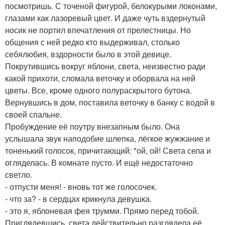
посмотришь. С точеной фигурой, белокурыми локонами,
глазами как лазоревый цвет. И даже чуть вздернутый
носик не портил впечатления от прелестницы. Но
общения с ней редко кто выдерживал, столько
себялюбия, вздорности было в этой девице.
Покрутившись вокруг яблони, света, неизвестно ради
какой прихоти, сломала веточку и оборвала на ней
цветы. Все, кроме одного полураскрытого бутона.
Вернувшись в дом, поставила веточку в банку с водой в
своей спальне.
Пробуждение её поутру внезапным было. Она
услышала звук наподобие шлепка, лёгкое жужжание и
тоненький голосок, причитающий: "ой, ой! Света села и
огляделась. В комнате пусто. И ещё недостаточно
светло.
- отпусти меня! - вновь тот же голосочек.
- что за? - в сердцах крикнула девушка.
- это я, яблоневая фея трумми. Прямо перед тобой.
Приглядевшись, света действительно разглядела её.