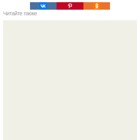
Читайте также
От этой маски волосы как сумасшедшие растут!
Стильный образ для девочек.