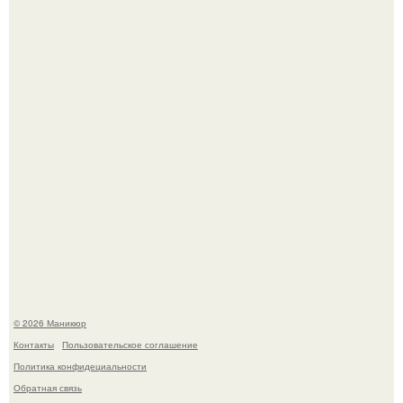
Чем дольше вас радует "Красивая, Удобная Обувь".
Скандинавский боб стал одной из тех летних стрижек,
которые выглядят очень просто.
© 2026 Маникюр
Контакты
Пользовательское соглашение
Политика конфидециальности
Обратная связь