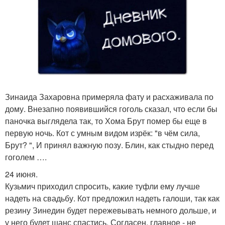
Зинаида Захаровна примеряла фату и расхаживала по
дому. Внезапно появившийся гоголь сказал, что если бы
паночка выглядела так, то Хома Брут помер бы еще в
первую ночь. Кот с умным видом изрёк: "в чём сила,
Брут? ", И принял важную позу. Блин, как стыдно перед
гоголем ….
24 июня.
Кузьмич приходил спросить, какие туфли ему лучше
надеть на свадьбу. Кот предложил надеть галоши, так как
резину Зинедин будет пережевывать немного дольше, и
у него будет шанс спастись. Согласен, главное - не