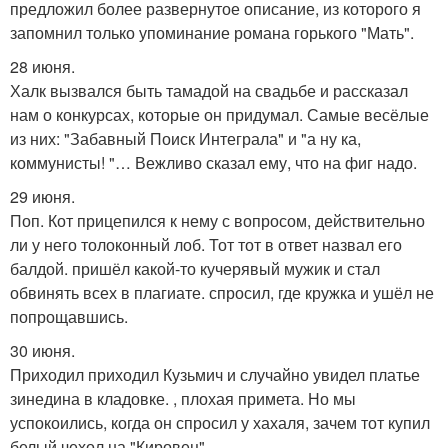
предложил более развернутое описание, из которого я
запомнил только упоминание романа горького "Мать".
28 июня.
Халк вызвался быть тамадой на свадьбе и рассказал
нам о конкурсах, которые он придумал. Самые весёлые
из них: "Забавный Поиск Интеграла" и "а ну ка,
коммунисты! "… Вежливо сказал ему, что на фиг надо.
29 июня.
Поп. Кот прицепился к нему с вопросом, действительно
ли у него толоконный лоб. Тот тот в ответ назвал его
балдой. пришёл какой-то кучерявый мужик и стал
обвинять всех в плагиате. спросил, где кружка и ушёл не
попрощавшись.
30 июня.
Приходил приходил Кузьмич и случайно увидел платье
зинедина в кладовке. , плохая примета. Но мы
успокоились, когда он спросил у хахаля, зачем тот купил
белый чехол на "Кировец".