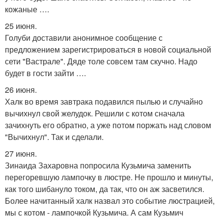
кожаные ….
25 июня.
Голуби доставили анонимное сообщение с
предложением зарегистрироваться в новой социальной
сети "Вастрале". Дяде толе совсем там скучно. Надо
будет в гости зайти ….
26 июня.
Халк во время завтрака подавился пылью и случайно
вычихнул свой желудок. Решили с котом сначала
зачихнуть его обратно, а уже потом поржать над словом
"Вычихнул". Так и сделали.
27 июня.
Зинаида Захаровна попросила Кузьмича заменить
перегоревшую лампочку в люстре. Не прошло и минуты,
как того шибануло током, да так, что он аж засветился.
Более начитанный халк назвал это событие люстрацией,
мы с котом - лампочкой Кузьмича. А сам Кузьмич