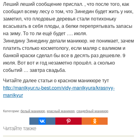
Леший леший сообщение прислал. , что после того, как
сообщил всему лесу о том, что Зинедин будет жить у них,
заметил, что плодовые деревья стали потихоньку
всасывать в себя плоды, а белки перепрятывать запасы
на зиму. То то ли ещё будет …. июля.
Зинедину Зинедину делали маникюр. не понимает, зачем
платить столько косметологу, если маляр с валиком и
банкой краски сделал бы все в десять раз дешевле. 9
июля. Вот вот и год незаметно прошёл. а сколько
событий … завтра свадьба.
Читайте далее статьи о красном маникюре тут
http://manikyur.ru-best.com/vidy-manikyura/krasnyy-
manikyur
Категории:
белый маникюр
,
красный маникюр
,
свадебный маникюр
Читайте также