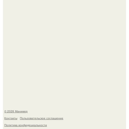
Десять лет назад все красили веки плотными слоями.
В нижегородской области трагически погибла 14-летняя
школьница - она покончила с собой на фоне подготовки к
контрольной по английскому языку.
© 2026 Маникюр
Контакты
Пользовательское соглашение
Политика конфидециальности