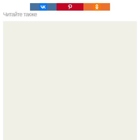
Читайте также
Блики на ногтях. Что такое идеальный блик?
Стильный образ для девочек.