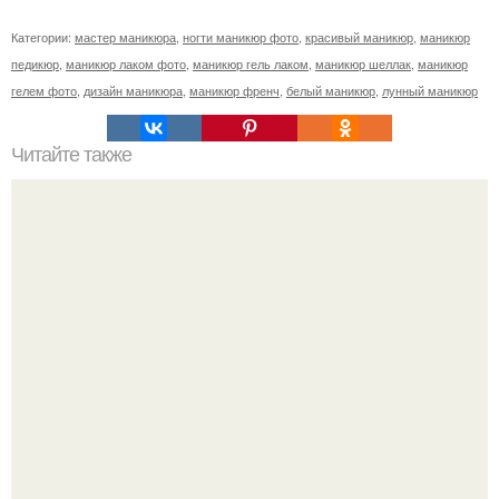
Категории:
мастер маникюра
,
ногти маникюр фото
,
красивый маникюр
,
маникюр
педикюр
,
маникюр лаком фото
,
маникюр гель лаком
,
маникюр шеллак
,
маникюр
гелем фото
,
дизайн маникюра
,
маникюр френч
,
белый маникюр
,
лунный маникюр
Читайте также
Техника водного маникюра.