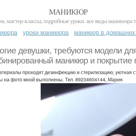
МАНИКЮР
и, мастер-классы, подробные уроки. все виды маникюра т
никюра
уроки маникюра
маникюр в домашних
огие девушки, требуются модели для
бинированный маникюр и покрытие г
атериалы проходят дезинфекцию и стерилизацию, уютная сту
ы на фото мной выполнены. Тел. 89234604144, Мария