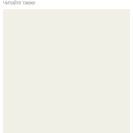
Читайте также
Сколько отрастает ноготь. Как происходит процесс роста
ногтей
Стильный образ для девочек.